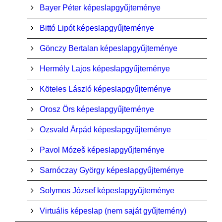
Bayer Péter képeslapgyűjteménye
Bittó Lipót képeslapgyűjteménye
Gönczy Bertalan képeslapgyűjteménye
Hermély Lajos képeslapgyűjteménye
Köteles László képeslapgyűjteménye
Orosz Örs képeslapgyűjteménye
Ozsvald Árpád képeslapgyűjteménye
Pavol Mózeš képeslapgyűjteménye
Sarnóczay György képeslapgyűjteménye
Solymos József képeslapgyűjteménye
Virtuális képeslap (nem saját gyűjtemény)