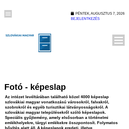
PÉNTEK, AUGUSZTUS 7, 2026
BEJELENTKEZÉS
Fotó - képeslap
Az intézet levéltárában található közel 4000 képeslap
szlovákiai magyar vonatkozású városokról, falvakról,
szobrokról és egyéb turisztikai látványosságokról. A
szlovákiai magyar településekről szóló képeslapok.
Speciális gyűjtemény, amely elsősorban a történelmi
emlékhelyekre, tárgyi emlékekre összpontosít. Folymatos
bővítés alatt áll. A képeslapok eredeti, illetve