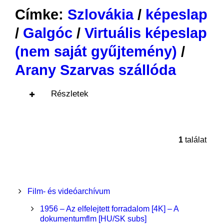
Címke:
Szlovákia
/
képeslap
/
Galgóc
/
Virtuális képeslap
(nem saját gyűjtemény)
/
Arany Szarvas szállóda
Részletek
1
találat
Film- és videóarchívum
1956 – Az elfelejtett forradalom [4K] – A
dokumentumflm [HU/SK subs]