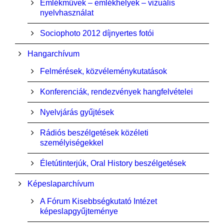
Emlékművek – emlékhelyek – vizuális
nyelvhasználat
Sociophoto 2012 díjnyertes fotói
Hangarchívum
Felmérések, közvéleménykutatások
Konferenciák, rendezvények hangfelvételei
Nyelvjárás gyűjtések
Rádiós beszélgetések közéleti
személyiségekkel
Életútinterjúk, Oral History beszélgetések
Képeslaparchívum
A Fórum Kisebbségkutató Intézet
képeslapgyűjteménye