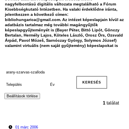
nagyfelbontású digitális változata megtalálható a Fórum
Kisebbségkutató Intézetben. Ha valaki érdeklődne iránta,
jelentkezzen a következő címen:
bibliohungarica@gmail.com. Az intézet képeslapjain kívül az
adatbázis tartalmaz még további magángyűjtők
képeslapgyűjteményét is (Bayer Péter, Bittó Lipót, Gönczy
Bertalan, Hermély Lajos, Köteles László, Orosz Örs, Ozsvald
Árpád, Pavol Mózeš, Sarnóczay György, Solymos József)
valamint virtuális (nem saját gyűjtemény) képeslapokat is
1
találat
01 márc 2006