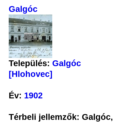
Galgóc
Település:
Galgóc
[Hlohovec]
Év:
1902
Térbeli jellemzők:
Galgóc,