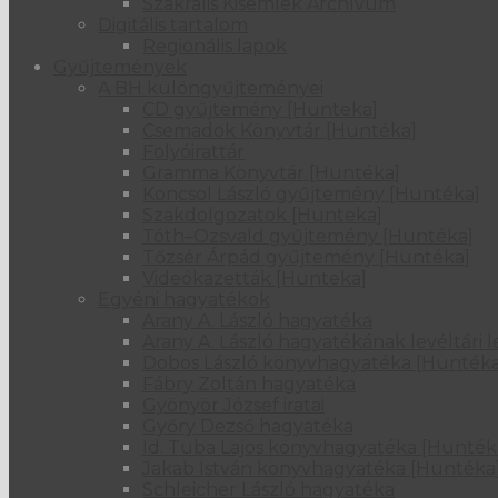
Szakrális Kisemlék Archívum
Digitális tartalom
Regionális lapok
Gyűjtemények
A BH különgyűjteményei
CD gyűjtemény [Hunteka]
Csemadok Könyvtár [Huntéka]
Folyóirattár
Gramma Könyvtár [Huntéka]
Koncsol László gyűjtemény [Huntéka]
Szakdolgozatok [Hunteka]
Tóth–Ozsvald gyűjtemény [Huntéka]
Tőzsér Árpád gyűjtemény [Huntéka]
Videókazetták [Hunteka]
Egyéni hagyatékok
Arany A. László hagyatéka
Arany A. László hagyatékának levéltári l
Dobos László könyvhagyatéka [Huntéka
Fábry Zoltán hagyatéka
Gyönyör József iratai
Győry Dezső hagyatéka
Id. Tuba Lajos könyvhagyatéka [Hunték
Jakab István könyvhagyatéka [Huntéka
Schleicher László hagyatéka