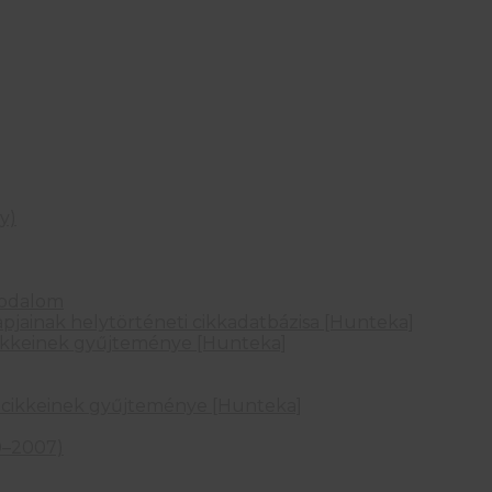
y)
rodalom
lapjainak helytörténeti cikkadatbázisa [Hunteka]
 cikkeinek gyűjteménye [Hunteka]
i cikkeinek gyűjteménye [Hunteka]
0–2007)