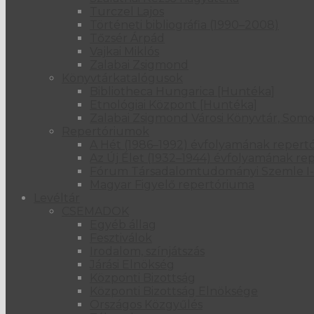
Turczel Lajos
Történeti bibliográfia (1990–2008)
Tőzsér Árpád
Vajkai Miklós
Zalabai Zsigmond
Könyvtárkatalógusok
Bibliotheca Hungarica [Huntéka]
Etnológiai Központ [Huntéka]
Zalabai Zsigmond Városi Könyvtár, Somo
Repertóriumok
A Hét (1986–1992) évfolyamának repert
Az Új Élet (1932–1944) évfolyamának re
Fórum Társadalomtudományi Szemle I-
Magyar Figyelő repertóriuma
Levéltár
CSEMADOK
Egyéb állag
Fesztiválok
Irodalom, színjátszás
Járási Elnökség
Központi Bizottság
Központi Bizottság Elnöksége
Országos Közgyűlés