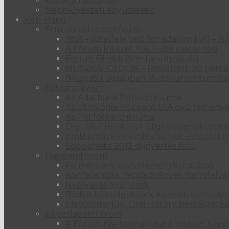
Községi hivatalok
Népművészeti együttesek
Kép-Hang
Film- és videóarchívum
1956 – Az elfelejtett forradalom [4K] 
A Fórum Intézet YouTube csatornája
Fórum Filmek (film.foruminst.sk)
MUSZKAFÖLDÖN – Rövidített, 50 perces
Nyugati Fogságban (A dokumentumfil
Fotóarchívum
Az Adatbank fotóarchívuma
Az Etnológiai Központ DIA gyűjtemény
Az FKI fotóarchívuma
Digitális Emlékezet (digitalisemlekezet.
Emlékművek – emlékhelyek – vizuális n
Sociophoto 2012 díjnyertes fotói
Hangarchívum
Felmérések, közvéleménykutatások
Konferenciák, rendezvények hangfelvét
Nyelvjárás gyűjtések
Rádiós beszélgetések közéleti személyi
Életútinterjúk, Oral History beszélgeté
Képeslaparchívum
A Fórum Kisebbségkutató Intézet kép