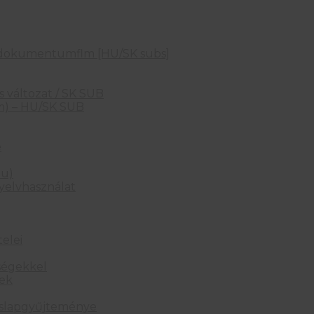
– A dokumentumflm [HU/SK subs]
 változat / SK SUB
m) – HU/SK SUB
e
eu)
yelvhasználat
elei
ségekkel
sek
eslapgyűjteménye