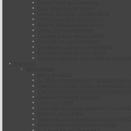
Bayer Péter gyűjteménye
Bittó Lipót gyűjteménye
Gönczy Bertalan gyűjteménye
Hermély Lajos gyűjteménye
Köteles László gyűjteménye
Orosz Örs gyűjteménye
Ozsvald Árpád gyűjteménye
Pavol Mózeš gyűjteménye
Sarnóczay György gyűjteménye
Solymos József gyűjteménye
Virtuális képeslap (nem saját gyűjtemén
Könyvtár
Bibliográfiák
Arany A. László
Az 1990 után megjelent helytörténeti i
Csallóköz és Mátyusföld városi kiadású 
Csallóközi községi lapok helytörténeti
Csallóközről szóló irodalom
Gyönyör József
Mátyusföldi községi lapok helytörténet
Néprajzi bibliográfia
Református vonatkozású könyvek (199
Szakrális kisemlékek bibliográfiája
Szalatnai Rezső hagyatéka