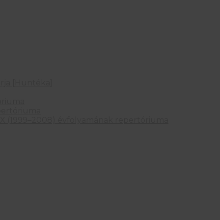
rja [Huntéka]
óriuma
pertóriuma
X (1999–2008) évfolyamának repertóriuma