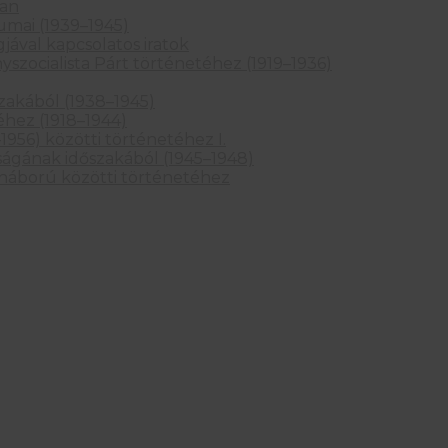
ban
mai (1939–1945)
gjával kapcsolatos iratok
ocialista Párt történetéhez (1919–1936)
szakából (1938–1945)
éhez (1918–1944)
1956) közötti történetéhez I.
tságának időszakából (1945–1948)
t háború közötti történetéhez