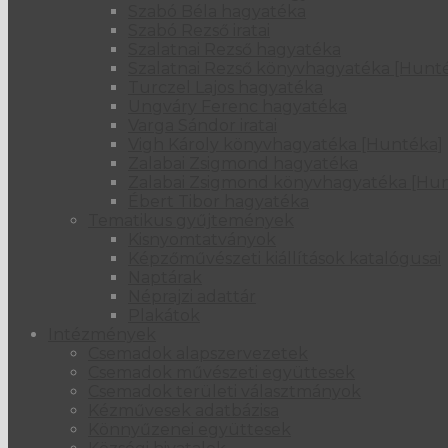
Szabó Béla hagyatéka
Szabó Rezső iratai
Szalatnai Rezső hagyatéka
Szalatnai Rezső könyvhagyatéka [Hunt
Turczel Lajos hagyatéka
Ungváry Ferenc hagyatéka
Varga Sándor iratai
Vigh Károly könyvhagyatéka [Huntéka]
Zalabai Zsigmond hagyatéka
Zalabai Zsigmond könyvhagyatéka [Hu
Ébert Tibor hagyatéka
Tematikus gyűjtemények
Kisnyomtatványok
Képzőművészeti kiállítások katalógusai
Naptárak
Néprajzi adattár
Plakátok
Intézmények
Csemadok alapszervezetek
Csemadok művészeti együttesek
Csemadok területi választmányok
Kézművesek adatbázisa
Könnyűzenei együttesek