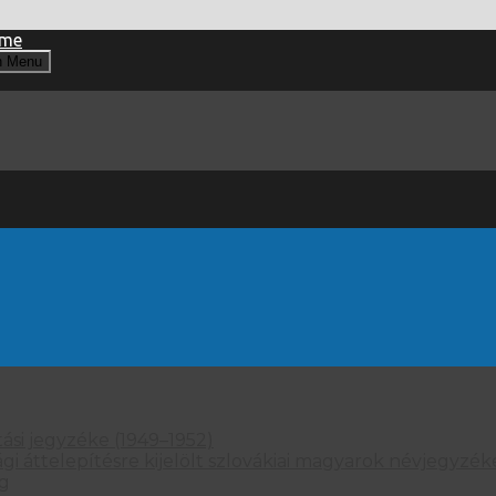
n Menu
ási jegyzéke (1949–1952)
 áttelepítésre kijelölt szlovákiai magyarok névjegyzéke
ag