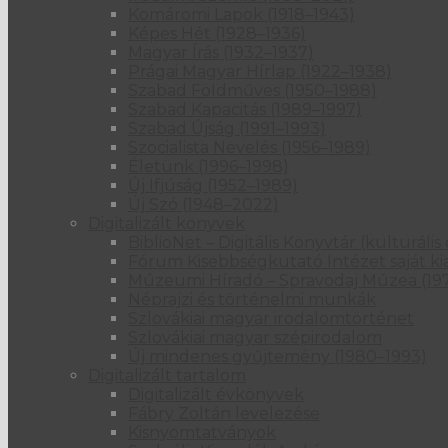
Komáromi Lapok (1918–1943)
Képes Hét (1928–1936)
Magyar Írás (1932–1937)
Prágai Magyar Hírlap (1922–1938)
Szabad Földműves (1950–1988)
Szabad Kapacitás (1989–1997)
Szabad Újság (1991–1993)
Szocialista Nevelés (1956–1989)
Életünk (1996–1998)
Új Ifjúság (1952–1989)
Új Szó (1948–2022)
Digitalizált könyvek
BiblioNet – Digitális Könyvtár (kulturál
Fórum Kisebbségkutató Intézet saját ki
Múzeumi Híradó – Spravodaj Múzea (19
Néprajzi és történelmi munkák
Szlovákiai magyar irodalomtörténet
Szlovákiai magyar szépirodalom
Új mindenes gyűjtemény (1980–1993)
Digitalizált tartalom
Digitalizált évkönyvek
Fábry Zoltán levelezése
Kisnyomtatványok