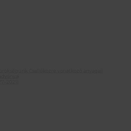
is örökségünk Csallóközre vonatkozó anyagai)
adványai
77–2021)