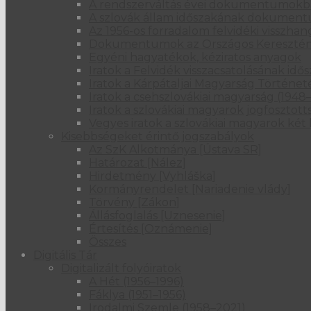
A rendszerváltás évei dokumentumok
A szlovák állam időszakának dokumentu
Az 1956-os forradalom felvidéki visszhan
Dokumentumok az Országos Kereszténysz
Egyéni hagyatékok, kéziratos anyagok
Iratok a Felvidék visszacsatolásának idő
Iratok a Kárpátaljai Magyarság Történet
Iratok a csehszlovákiai magyarság (1948–
Iratok a szlovákiai magyarok jogfosztot
Vegyes iratok a szlovákiai magyarok ké
Kisebbségeket érintő jogszabályok
Az SzK Alkotmánya [Ústava SR]
Határozat [Nález]
Hirdetmény [Vyhláška]
Kormányrendelet [Nariadenie vlády]
Törvény [Zákon]
Állásfoglalás [Uznesenie]
Értesítés [Oznámenie]
Összes
Digitális Tár
Digitalizált folyóiratok
A Hét (1956–1996)
Fáklya (1951–1956)
Irodalmi Szemle (1958–2021)