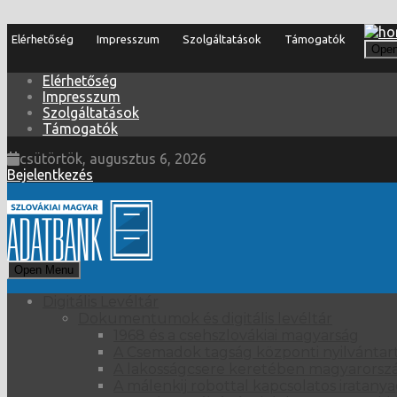
Elérhetőség
Impresszum
Szolgáltatások
Támogatók
Ope
Elérhetőség
Impresszum
Szolgáltatások
Támogatók
csütörtök, augusztus 6, 2026
Bejelentkezés
Open Menu
Digitális Levéltár
Dokumentumok és digitális levéltár
1968 és a csehszlovákiai magyarság
A Csemadok tagság központi nyilvántart
A lakosságcsere keretében magyarországi
A málenkij robottal kapcsolatos iratany