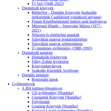
Új Szó (1948–2022)
Digitalizált könyvek
BiblioNet – Digitális Könyvtár (kulturális
örökségünk Csallóközre vonatkozó anyagai)
Fórum Kisebbségkutató Intézet saját kiadványai
Múzeumi Híradó – Spravodaj Múzea (1977–
2021)
Néprajzi és történelmi munkák
Szlovákiai magyar irodalomtörténet
Szlovákiai magyar szépirodalom
Új mindenes gyűjtemény (1980–1993)
Digitalizált tartalom
Digitalizált évkönyvek
Fábry Zoltán levelezése
Kisnyomtatványok
Szakrális Kisemlék Archívum
Digitális tartalom
Regionális lapok
Gyűjtemények
A BH különgyűjteményei
CD gyűjtemény [Hunteka]
Csemadok Könyvtár [Huntéka]
Folyóirattár
Gramma Könyvtár [Huntéka]
Koncsol László gyűjtemény [Huntéka]