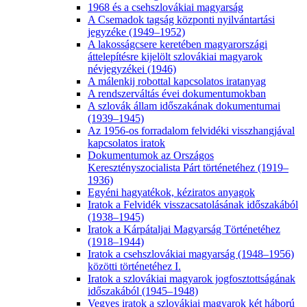
1968 és a csehszlovákiai magyarság
A Csemadok tagság központi nyilvántartási
jegyzéke (1949–1952)
A lakosságcsere keretében magyarországi
áttelepítésre kijelölt szlovákiai magyarok
névjegyzékei (1946)
A málenkij robottal kapcsolatos iratanyag
A rendszerváltás évei dokumentumokban
A szlovák állam időszakának dokumentumai
(1939–1945)
Az 1956-os forradalom felvidéki visszhangjával
kapcsolatos iratok
Dokumentumok az Országos
Keresztényszocialista Párt történetéhez (1919–
1936)
Egyéni hagyatékok, kéziratos anyagok
Iratok a Felvidék visszacsatolásának időszakából
(1938–1945)
Iratok a Kárpátaljai Magyarság Történetéhez
(1918–1944)
Iratok a csehszlovákiai magyarság (1948–1956)
közötti történetéhez I.
Iratok a szlovákiai magyarok jogfosztottságának
időszakából (1945–1948)
Vegyes iratok a szlovákiai magyarok két háború