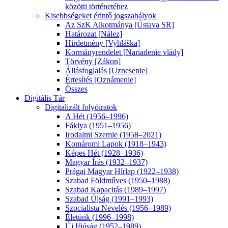
közötti történetéhez
Kisebbségeket érintő jogszabályok
Az SzK Alkotmánya [Ústava SR]
Határozat [Nález]
Hirdetmény [Vyhláška]
Kormányrendelet [Nariadenie vlády]
Törvény [Zákon]
Állásfoglalás [Uznesenie]
Értesítés [Oznámenie]
Összes
Digitális Tár
Digitalizált folyóiratok
A Hét (1956–1996)
Fáklya (1951–1956)
Irodalmi Szemle (1958–2021)
Komáromi Lapok (1918–1943)
Képes Hét (1928–1936)
Magyar Írás (1932–1937)
Prágai Magyar Hírlap (1922–1938)
Szabad Földműves (1950–1988)
Szabad Kapacitás (1989–1997)
Szabad Újság (1991–1993)
Szocialista Nevelés (1956–1989)
Életünk (1996–1998)
Új Ifjúság (1952–1989)