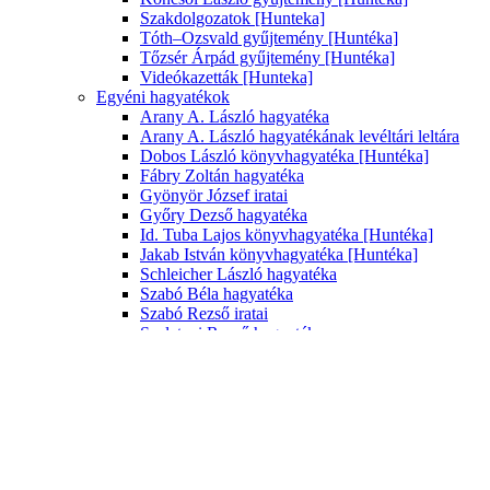
Szakdolgozatok [Hunteka]
Tóth–Ozsvald gyűjtemény [Huntéka]
Tőzsér Árpád gyűjtemény [Huntéka]
Videókazetták [Hunteka]
Egyéni hagyatékok
Arany A. László hagyatéka
Arany A. László hagyatékának levéltári leltára
Dobos László könyvhagyatéka [Huntéka]
Fábry Zoltán hagyatéka
Gyönyör József iratai
Győry Dezső hagyatéka
Id. Tuba Lajos könyvhagyatéka [Huntéka]
Jakab István könyvhagyatéka [Huntéka]
Schleicher László hagyatéka
Szabó Béla hagyatéka
Szabó Rezső iratai
Szalatnai Rezső hagyatéka
Szalatnai Rezső könyvhagyatéka [Huntéka]
Turczel Lajos hagyatéka
Ungváry Ferenc hagyatéka
Varga Sándor iratai
Vigh Károly könyvhagyatéka [Huntéka]
Zalabai Zsigmond hagyatéka
Zalabai Zsigmond könyvhagyatéka [Hunteka]